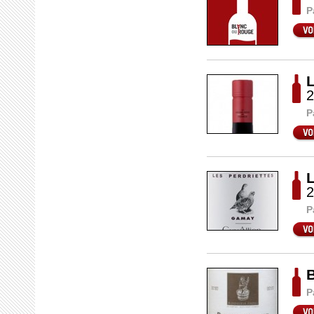
P
L
2
P
L
2
P
B
P