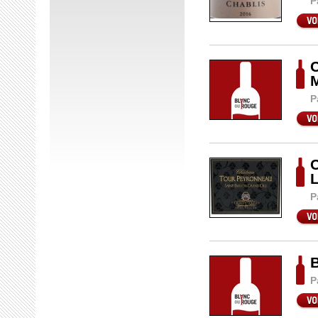
P
C
P
C
L
P
B
P