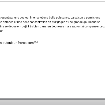
rquent par une couleur intense et une belle puissance. La saison a permis une
ins enrobés et une belle concentration en fruit gages d'une grande gourmandise.
s vins se dégustent déjà très bien dans leur jeunesse mais sauront récompenser ceu
ées.
w.dufouleur-freres.com/fr/